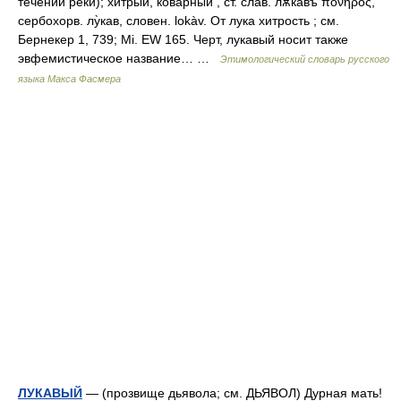
течении реки); хитрый, коварный , ст. слав. лѫкавъ πονηρός,
сербохорв. лу̀кав, словен. lokàv. От лука хитрость ; см.
Бернекер 1, 739; Мi. ЕW 165. Черт, лукавый носит также
эвфемистическое название… …
Этимологический словарь русского
языка Макса Фасмера
ЛУКАВЫЙ
— (прозвище дьявола; см. ДЬЯВОЛ) Дурная мать!