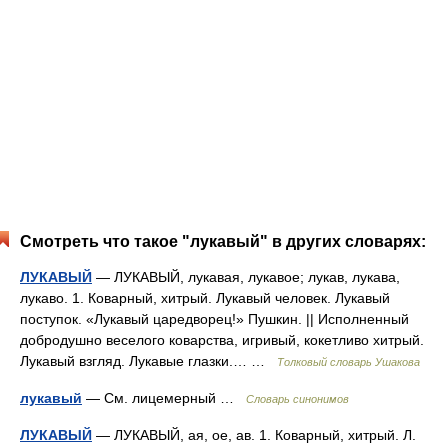
Смотреть что такое "лукавый" в других словарях:
ЛУКАВЫЙ
— ЛУКАВЫЙ, лукавая, лукавое; лукав, лукава,
лукаво. 1. Коварный, хитрый. Лукавый человек. Лукавый
поступок. «Лукавый царедворец!» Пушкин. || Исполненный
добродушно веселого коварства, игривый, кокетливо хитрый.
Лукавый взгляд. Лукавые глазки.… …
Толковый словарь Ушакова
лукавый
— См. лицемерный …
Словарь синонимов
ЛУКАВЫЙ
— ЛУКАВЫЙ, ая, ое, ав. 1. Коварный, хитрый. Л.