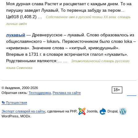
Моя дурная слава Растет и расцветает с каждым днем. То на
пирушку заведет Лукавый, То первенца забуду за пером...
Цв918 (I,408.2) …
Собственное имя в русской поэзии XX века: словарь
личных имён
лукавый
— Древнерусское – лукавый. Слово образовалось из
общеславянского – lokavъ. Первоисточником было слово loka –
«кривизна». Значение слова – «хитрый, криводушный».
Впервые в 1731 г. в словаре встречается глагол «лукавить».
Родственными являются:… …
Этимологический словарь русского
языка Семенова
© Академик, 2000-2026
18+
Обратная связь:
Техподдержка
,
Реклама на сайте
👣 Путешествия
Экспорт словарей на сайты
, сделанные на PHP,
Joomla,
Drupal,
WordPress, MODx.