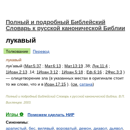
Полный и подробный Библейский
Словарь к русской канонической Библии
лукавый
Толкование
Перевод
лукавый
лук’авый (
Мат.5:37
;
Мат.6:13
;
Мат.13:19
,38;
Лук.11:4
;
1Иоан.2:13
,14;
1Иоан.3:12
;
1Иоан.5:18
;
Еф.6:16
;
2Фес.3:3
)
— олицетворение зла (в указанных местах в оригинале стоит
то же слово, что и в
Иоан.17:15
). (
см.
сатана
)
Полный и подробный Библейский Словарь к русской канонической Библии
.
В.П.
Вихлянцев
.
2003
.
Игры ⚽
Поможем сделать НИР
Синонимы
:
арапистый
,
бес
,
вилявый
,
вороватый
,
демон
,
диавол
,
дьявол
,