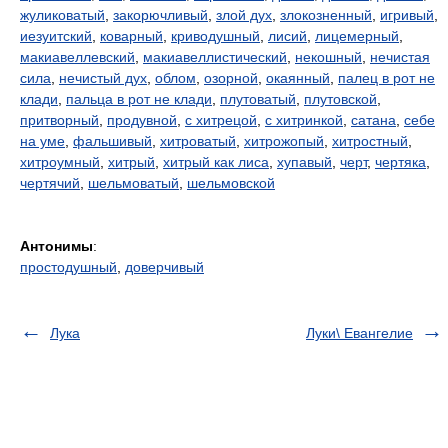
жуликоватый
,
закорючливый
,
злой дух
,
злокозненный
,
игривый
,
иезуитский
,
коварный
,
криводушный
,
лисий
,
лицемерный
,
макиавеллевский
,
макиавеллистический
,
некошный
,
нечистая
сила
,
нечистый дух
,
облом
,
озорной
,
окаянный
,
палец в рот не
клади
,
пальца в рот не клади
,
плутоватый
,
плутовской
,
притворный
,
продувной
,
с хитрецой
,
с хитринкой
,
сатана
,
себе
на уме
,
фальшивый
,
хитроватый
,
хитрожопый
,
хитростный
,
хитроумный
,
хитрый
,
хитрый как лиса
,
хупавый
,
черт
,
чертяка
,
чертячий
,
шельмоватый
,
шельмовской
Антонимы
:
простодушный
,
доверчивый
Лука
Луки\ Евангелие