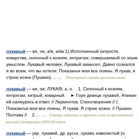
лукавый
— ая, ое; а/в, а/ва 1) Исполненный хитрости,
коварства, склонный к козням, интригам; совершаемый со злым
умыслом. Лукавый человек. Лукавый замысел. Давно сознался
я во всем, что вы хотели. Показанья мои все ложны. Я лукав, я
строю козни (Пушкин).… …
Популярный словарь русского языка
лукавый
— ая, ое; ЛУКА/В, а, о. 1. Склонный к козням,
интригам, хитрый, коварный. ► Горе девице лукавой, Атаман
ей нахмурясь в ответ. // Лермонтов. Стихотворения // /;
Показанъя мои все ложны. Я лукав. Я строю козни. // Пушкин.
Полтава // 2.… …
Словарь забытых и трудных слов из произведений
русской литературы ХVIII-ХIХ веков
лукавый
— укр. лукавий, др. русск. лукавъ извилистый (о