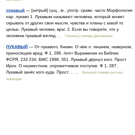
лукавый
— [хитрый] сущ., м., употр. сравн. часто Морфология:
нар. лукаво 1. Лукавым называют человека, который может
скрывать от других свои мысли, чувства и планы с какой то
целью. Лукавый человек, враг. 2. Если вы говорите, что у
человека лукавый взгляд …
Толковый словарь Дмитриева
ЛУКАВЫЙ
— От лукавого. Книжн. О чём л. лишнем, неверном,
приносящем вред. Ф 1, 286. /em> Выражение из Библии.
ФСРЯ, 233 234; БМС 1998, 351. Лукавый дёрнул кого. Прост.
Ирон. О неуместном, опрометчивом поступке. Ф 1, 287.
Лукавый занёс кого куда. Прост.… …
Большой словарь русских
поговорок